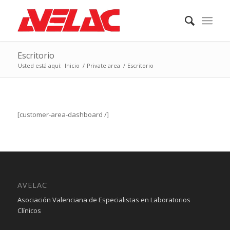
Escritorio
Usted está aquí:
Inicio
/
Private area
/
Escritorio
[customer-area-dashboard /]
AVELAC
Asociación Valenciana de Especialistas en Laboratorios
Clínicos