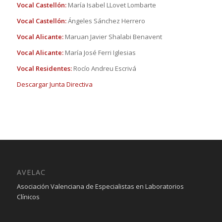
Vocal Castellón:
María Isabel LLovet Lombarte
Vocal Castellón:
Ángeles Sánchez Herrero
Vocal Alicante:
Maruan Javier Shalabi Benavent
Vocal Alicante:
María José Ferri Iglesias
Vocal Residentes:
Rocío Andreu Escrivá
Descargar Junta Directiva
AVELAC
Asociación Valenciana de Especialistas en Laboratorios
Clínicos