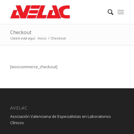
Checkout
Usted está aquí:
Inicio
/
Checkout
[woocommerce_checkout]
AVELAC
Asociación Valenciana de Especialistas en Laboratorios
Clínicos