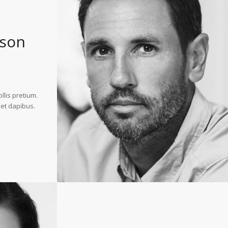
son
llis pretium.
iet dapibus.