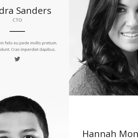
dra Sanders
CTO
m felis eu pede mollis pretium.
cidunt. Cras imperdiet dapibus.
Hannah Mon